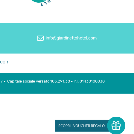
info@giardinettohotel.com
l.com
17 - Capitale sociale versato 103.291,38 - P.I. 01430100030
SCOPRI I VOUCHER REGALO