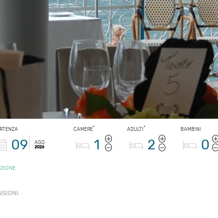
*
*
RTENZA
CAMERE
ADULTI
BAMBINI
09
1
2
0
AGO
2026
ZIONE
SIONI.