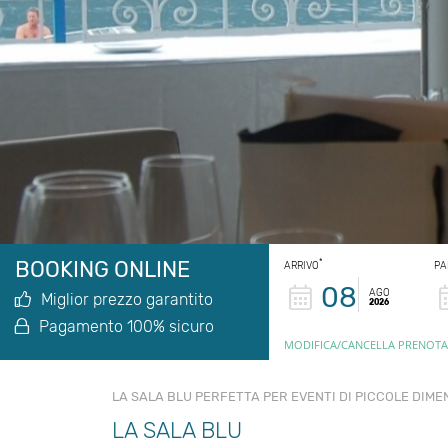
BOOKING ONLINE
*
ARRIVO
PA
08
AGO
Miglior prezzo garantito
2026
Pagamento 100% sicuro
MODIFICA/CANCELLA PRENOTA
LA SALA BLU PERFETTA PER EVENTI DI PICCOLE DIMEN
LA SALA BLU