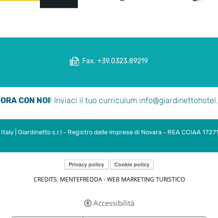
Fax. +39.0323.89219
ORA CON NOI
! Inviaci il tuo curriculum
info@giardinettohote
taly | Giardinetto s.r.l - Registro delle imprese di Novara - REA CCIAA 1727
Privacy policy
Cookie policy
CREDITS: MENTEFREDDA - WEB MARKETING TURISTICO
Accessibilità